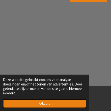
Deze website gebruikt cookies voor analyse-
doeleinden en/of het tonen van advertenties. Door
gebruik te blijven maken van de site gaat u hiermee
akkoord.
© 2022 - 2026 Fotoclub 't Klikske
Powered by
JouwWeb
Akkoord